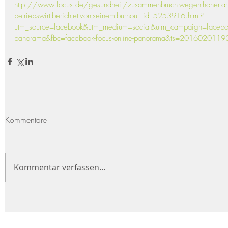
http://www.focus.de/gesundheit/zusammenbruch-wegen-hoher-arbeit
betriebswirt-berichtet-von-seinem-burnout_id_5253916.html?
utm_source=facebook&utm_medium=social&utm_campaign=facebook
panorama&fbc=facebook-focus-online-panorama&ts=2016020119
Kommentare
Kommentar verfassen...