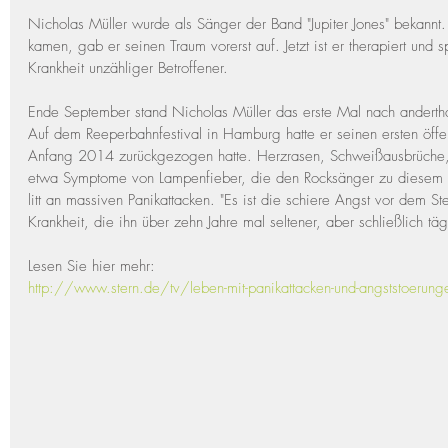
Nicholas Müller wurde als Sänger der Band "Jupiter Jones" bekannt.
kamen, gab er seinen Traum vorerst auf. Jetzt ist er therapiert und s
Krankheit unzähliger Betroffener.
Ende September stand Nicholas Müller das erste Mal nach andertha
Auf dem Reeperbahnfestival in Hamburg hatte er seinen ersten öffent
Anfang 2014 zurückgezogen hatte. Herzrasen, Schweißausbrüche,
etwa Symptome von Lampenfieber, die den Rocksänger zu diesem S
litt an massiven Panikattacken. "Es ist die schiere Angst vor dem St
Krankheit, die ihn über zehn Jahre mal seltener, aber schließlich täg
Lesen Sie hier mehr: 
http://www.stern.de/tv/leben-mit-panikattacken-und-angststoerun