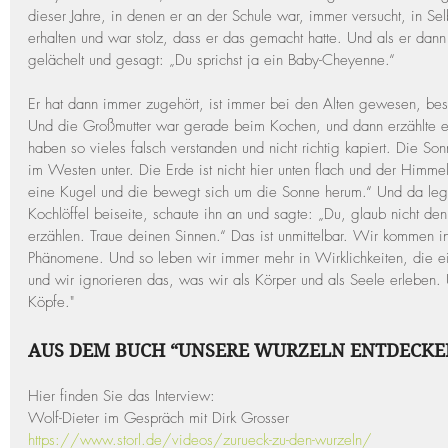
dieser Jahre, in denen er an der Schule war, immer versucht, in S
erhalten und war stolz, dass er das gemacht hatte. Und als er dan
gelächelt und gesagt: „Du sprichst ja ein Baby-Cheyenne.“
Er hat dann immer zugehört, ist immer bei den Alten gewesen, bes
Und die Großmutter war gerade beim Kochen, und dann erzählte er:
haben so vieles falsch verstanden und nicht richtig kapiert. Die So
im Westen unter. Die Erde ist nicht hier unten flach und der Himmel
eine Kugel und die bewegt sich um die Sonne herum.“ Und da legt
Kochlöffel beiseite, schaute ihn an und sagte: „Du, glaub nicht den
erzählen. Traue deinen Sinnen.“ Das ist unmittelbar. Wir kommen in
Phänomene. Und so leben wir immer mehr in Wirklichkeiten, die ei
und wir ignorieren das, was wir als Körper und als Seele erleben.
Köpfe."
AUS DEM BUCH “UNSERE WURZELN ENTDECKE
Hier finden Sie das Interview:
Wolf-Dieter im Gespräch mit Dirk Grosser
https://www.storl.de/videos/zurueck-zu-den-wurzeln/