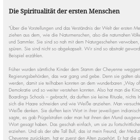
Die Spiritualität der ersten Menschen
"Über die Vorstellungen und das Verständnis der Welt der ersten M
ziehen aus dem, wie die Naturmenschen, also die naturnahen Völker
und Sammler. Sie sind so nah mit dem Naturgeschehen verwoben, d
spüren. Sie sind nicht so abgekapselt. Wir sind so abstrakt gewor
Beispiel erzählen.
Früher wurden sämtliche Kinder dem Stamm der Cheyenne wegge
Regierungsbehörden, das war gang und gebe. Denn sie galten als pr
werden, damit sie teilhaben konnten an dem wunderbaren „Way of Li
Demokratie und so weiter verstehen konnten. Also hat man die Kind
Boardings Schools – gebracht, da durften sie keine Rituale, nichts
sich die Haare schneiden und wie Weiße anziehen. Man versuchte
Weiße denken. Sie durften kein Wort in ihrer jeweiligen indianisch
sagte, es gab Prügelstrafen oder man hat ihnen den Mund ausgew
Wort gesagt haben. Das geschah einfach, um sie zu fortschrittlic
erziehen. Und als der alte Tall Bull, das ist mein Freund, der Med
Cheyenne zurückkam, hat er zuerst den Alten zugehört. Er hat die 