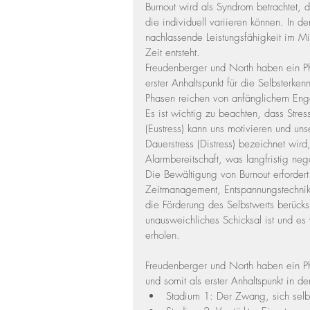
Burnout wird als Syndrom betrachtet,
die individuell variieren können. In 
nachlassende Leistungsfähigkeit im Mi
Zeit entsteht.
Freudenberger und North haben ein Ph
erster Anhaltspunkt für die Selbsterk
Phasen reichen von anfänglichem Enga
Es ist wichtig zu beachten, dass Stress
(Eustress) kann uns motivieren und uns
Dauerstress (Distress) bezeichnet wird
Alarmbereitschaft, was langfristig n
Die Bewältigung von Burnout erfordert
Zeitmanagement, Entspannungstechnike
die Förderung des Selbstwerts berücksi
unausweichliches Schicksal ist und es 
erholen. 
Freudenberger und North haben ein Ph
und somit als erster Anhaltspunkt in 
Stadium 1: Der Zwang, sich selb