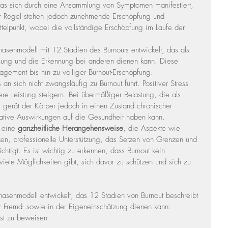
 das sich durch eine Ansammlung von Symptomen manifestiert, 
der Regel stehen jedoch zunehmende Erschöpfung und 
ttelpunkt, wobei die vollständige Erschöpfung im Laufe der 
asenmodell mit 12 Stadien des Burnouts entwickelt, das als 
ennung und die Erkennung bei anderen dienen kann. Diese 
gement bis hin zu völliger Burnout-Erschöpfung.
 an sich nicht zwangsläufig zu Burnout führt. Positiver Stress 
ere Leistung steigern. Bei übermäßiger Belastung, die als 
, gerät der Körper jedoch in einen Zustand chronischer 
egative Auswirkungen auf die Gesundheit haben kann.
 eine 
ganzheitliche Herangehensweise
, die Aspekte wie 
n, professionelle Unterstützung, das Setzen von Grenzen und 
chtigt. Es ist wichtig zu erkennen, dass Burnout kein 
viele Möglichkeiten gibt, sich davor zu schützen und sich zu 
asenmodell entwickelt, das 12 Stadien von Burnout beschreibt 
der Fremd- sowie in der Eigeneinschätzung dienen kann:
st zu beweisen