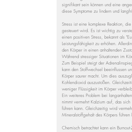
signifikant sein können und eine ange
diese Symptome zu lindern und langfr
Stress ist eine komplexe Reaktion, d
gesteuert wird. Es ist wichtig zu vers
einen positiven Stress, bekannt als "E
Leistungsfähigkeit zu erhöhen. Allerdi
den Körper in einen anhaltenden Zusta
Während stressiger Situationen im Kö
Zum Beispiel steigt der Adrenalinspie
kann den Stoffwechsel beeinflussen u
Körper saurer macht. Um dies auszugl
Kohlendioxid auszustoßen. Gleichzei
weniger Flüssigkeit im Körper verbleib
Ein weiteres Problem bei langanhalten
nimmt vermehrt Kalzium auf, das sich
führen kann. Gleichzeitig wird verme
Mineralstoffgehalt des Körpers führe
Chemisch betrachtet kann ein Burnout