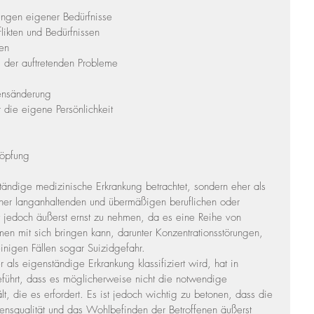
ungen eigener Bedürfnisse
ikten und Bedürfnissen
en
g der auftretenden Probleme
ensänderung
r die eigene Persönlichkeit
höpfung
nständige medizinische Erkrankung betrachtet, sondern eher als 
ner langanhaltenden und übermäßigen beruflichen oder 
ist jedoch äußerst ernst zu nehmen, da es eine Reihe von 
 mit sich bringen kann, darunter Konzentrationsstörungen, 
inigen Fällen sogar Suizidgefahr.
 als eigenständige Erkrankung klassifiziert wird, hat in 
ührt, dass es möglicherweise nicht die notwendige 
t, die es erfordert. Es ist jedoch wichtig zu betonen, dass die 
ensqualität und das Wohlbefinden der Betroffenen äußerst 