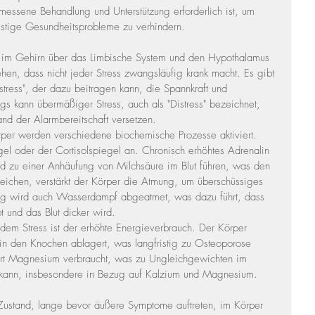
messene Behandlung und Unterstützung erforderlich ist, um 
istige Gesundheitsprobleme zu verhindern.
ie im Gehirn über das Limbische System und den Hypothalamus 
tehen, dass nicht jeder Stress zwangsläufig krank macht. Es gibt 
ustress", der dazu beitragen kann, die Spannkraft und 
ngs kann übermäßiger Stress, auch als "Distress" bezeichnet, 
nd der Alarmbereitschaft versetzen.
rper werden verschiedene biochemische Prozesse aktiviert. 
gel oder der Cortisolspiegel an. Chronisch erhöhtes Adrenalin 
nd zu einer Anhäufung von Milchsäure im Blut führen, was den 
eichen, verstärkt der Körper die Atmung, um überschüssiges 
tig wird auch Wasserdampf abgeatmet, was dazu führt, dass 
t und das Blut dicker wird.
dem Stress ist der erhöhte Energieverbrauch. Der Körper 
 in den Knochen ablagert, was langfristig zu Osteoporose 
hrt Magnesium verbraucht, was zu Ungleichgewichten im 
n kann, insbesondere in Bezug auf Kalzium und Magnesium.
-Zustand, lange bevor äußere Symptome auftreten, im Körper 