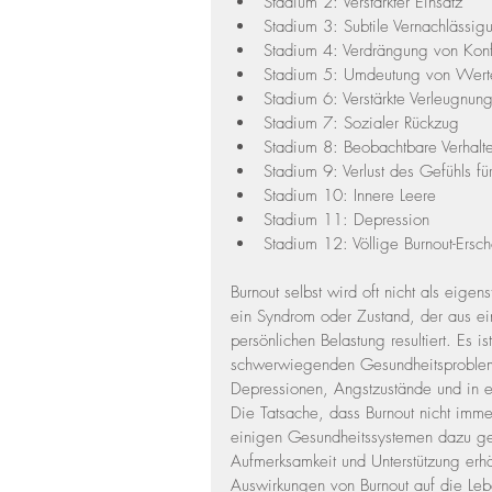
Stadium 2: Verstärkter Einsatz
Stadium 3: Subtile Vernachlässig
Stadium 4: Verdrängung von Konfl
Stadium 5: Umdeutung von Wert
Stadium 6: Verstärkte Verleugnun
Stadium 7: Sozialer Rückzug
Stadium 8: Beobachtbare Verhalt
Stadium 9: Verlust des Gefühls fü
Stadium 10: Innere Leere
Stadium 11: Depression
Stadium 12: Völlige Burnout-Ersc
Burnout selbst wird oft nicht als eige
ein Syndrom oder Zustand, der aus ei
persönlichen Belastung resultiert. Es 
schwerwiegenden Gesundheitsproblemen
Depressionen, Angstzustände und in e
Die Tatsache, dass Burnout nicht immer
einigen Gesundheitssystemen dazu gef
Aufmerksamkeit und Unterstützung erhäl
Auswirkungen von Burnout auf die Leb