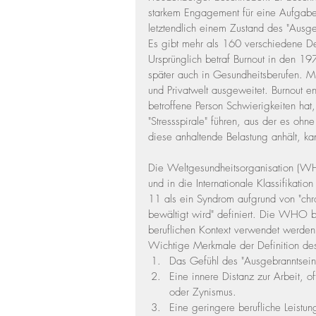
starkem Engagement für eine Aufgabe,
letztendlich einem Zustand des "Ausge
Es gibt mehr als 160 verschiedene Defi
Ursprünglich betraf Burnout in den 19
später auch in Gesundheitsberufen. Mit
und Privatwelt ausgeweitet. Burnout en
betroffene Person Schwierigkeiten hat,
"Stressspirale" führen, aus der es oh
diese anhaltende Belastung anhält, kan
Die Weltgesundheitsorganisation (WHO
und in die Internationale Klassifikati
11 als ein Syndrom aufgrund von "chro
bewältigt wird" definiert. Die WHO be
beruflichen Kontext verwendet werden 
Wichtige Merkmale der Definition d
Das Gefühl des "Ausgebranntsein
Eine innere Distanz zur Arbeit, o
oder Zynismus.
Eine geringere berufliche Leistun