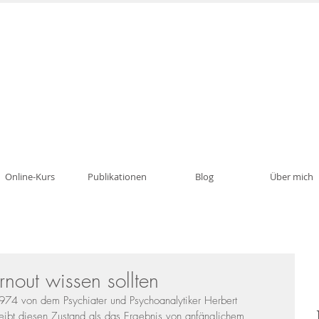
Psychotherapie, Traumatherapie, Paartherapie i
Online-Kurs
Publikationen
Blog
Über mich
rnout wissen sollten
1974 von dem Psychiater und Psychoanalytiker Herbert 
eibt diesen Zustand als das Ergebnis von anfänglichem 