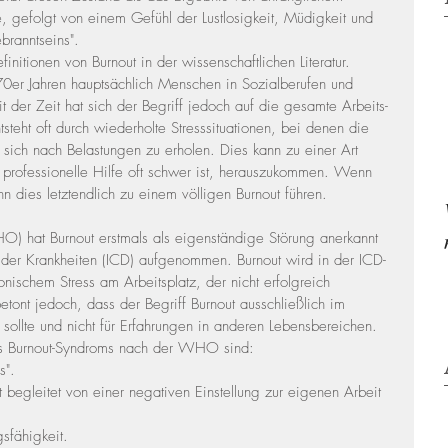
 gefolgt von einem Gefühl der Lustlosigkeit, Müdigkeit und 
branntseins".
nitionen von Burnout in der wissenschaftlichen Literatur. 
70er Jahren hauptsächlich Menschen in Sozialberufen und 
 der Zeit hat sich der Begriff jedoch auf die gesamte Arbeits- 
tsteht oft durch wiederholte Stresssituationen, bei denen die 
 sich nach Belastungen zu erholen. Dies kann zu einer Art 
ne professionelle Hilfe oft schwer ist, herauszukommen. Wenn 
n dies letztendlich zu einem völligen Burnout führen.
) hat Burnout erstmals als eigenständige Störung anerkannt 
on der Krankheiten (ICD) aufgenommen. Burnout wird in der ICD-
nischem Stress am Arbeitsplatz, der nicht erfolgreich 
tont jedoch, dass der Begriff Burnout ausschließlich im 
sollte und nicht für Erfahrungen in anderen Lebensbereichen.
es Burnout-Syndroms nach der WHO sind:
s".
ft begleitet von einer negativen Einstellung zur eigenen Arbeit 
gsfähigkeit.