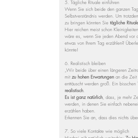
5. Tägliche Rituale einführen
Wenn Sie sich beide den ganzen Tag 
Selbstverständnis werden. Um trotzde
zu bringen könnten Sie 
tägliche Ritual
Hier reichen meist schon Kleinigkeit
wäre es, wenn Sie jeden Abend vor 
etwas von Ihrem Tag erzählen? Überleg
könnte!
6. Realistisch bleiben
„Wir beide über einen längeren Zeitr
mit 
zu hohen Erwartungen
 an die Zeit
enttäuscht werden groß. Ein bisschen T
realistisch
.
Es ist ganz natürlich
, dass, je mehr Ze
werden, in denen Sie einfach nebenei
erzählen haben.
Erkennen Sie an, dass dies nichts übe
7. So viele Kontakte wie möglich 