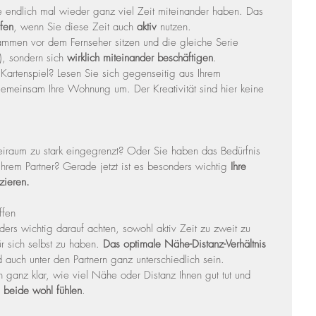
ie endlich mal wieder ganz viel Zeit miteinander haben. Das 
efen
, wenn Sie diese Zeit auch 
aktiv
 nutzen.
sammen vor dem Fernseher sitzen und die gleiche Serie 
), sondern sich 
wirklich miteinander beschäftigen
.
artenspiel? Lesen Sie sich gegenseitig aus Ihrem 
gemeinsam Ihre Wohnung um. Der Kreativität sind hier keine 
Freiraum zu stark eingegrenzt? Oder Sie haben das Bedürfnis 
em Partner? Gerade jetzt ist es besonders wichtig 
Ihre 
zieren.
ffen
ders wichtig darauf achten, sowohl aktiv Zeit zu zweit zu 
r sich selbst zu haben. 
Das optimale Nähe-Distanz-Verhältnis
auch unter den Partnern ganz unterschiedlich sein. 
ganz klar, wie viel Nähe oder Distanz Ihnen gut tut und 
h beide wohl fühlen
.