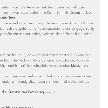
sehen, kann die Anwesenheit des anderen schnell zum 
m noch etwas Besonderheit und Romantik in Ihr Zusammenleben 
e einführen
.
en, wie eine lange Umarmung oder ein inniger Kuss. Oder wie 
dem Schlafengehen eine Kerze anzünden und sich gegenseitig 
en Sie einfach mal selbst, welches kleine Ritual Ihnen helfen 
aum nur für uns 2, das wird bestimmt romantisch!“ Wenn Sie 
 in häuslicher Isolation herangehen ist die Chance, dass Sie 
räumerei ist natürlich keinesfalls verboten aber 
bleiben Sie 
it sie miteinander verbringen, desto mehr Situation entstehen 
nander am Handy sitzen oder sich auch mal nichts mehr zu 
r 
die Qualität Ihrer Beziehung
 aussagt!