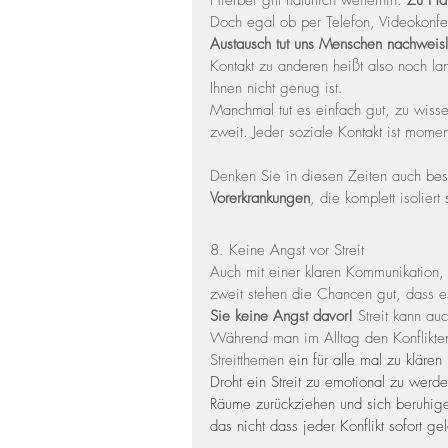
Hierbei gilt natürlich weiterhin: 
Zu Ha
Doch egal ob per Telefon, Videokonfe
Austausch tut uns Menschen nachweisl
Kontakt zu anderen heißt also noch l
Ihnen nicht genug ist.
Manchmal tut es einfach gut, zu wisse
zweit. Jeder soziale Kontakt ist momen
Denken Sie in diesen Zeiten auch bes
Vorerkrankungen
, die komplett isolie
8. Keine Angst vor Streit
Auch mit einer klaren Kommunikation, 
zweit stehen die Chancen gut, dass e
Sie keine Angst davor!
 Streit kann au
Während man im Alltag den Konflikte
Streitthemen 
ein für alle mal zu klären
Droht ein Streit zu emotional zu werde
Räume zurückziehen und sich beruhig
das nicht dass jeder Konflikt sofort g