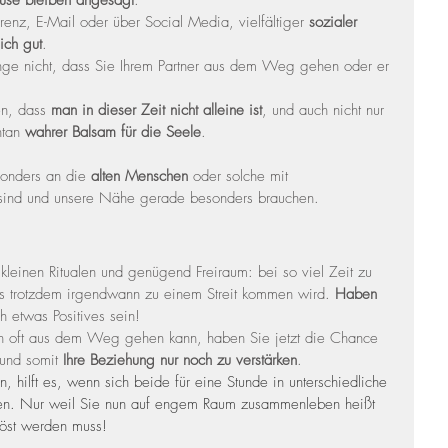
use bleiben angesagt
.
renz, E-Mail oder über S
ocial Media, vielfältiger 
sozialer 
ich gut
.
ange nicht, dass Sie Ihrem Partner aus dem Weg gehen oder er 
n, dass 
man in dieser Zeit nicht alleine ist
, und auch nicht nur 
tan 
wahrer Balsam für die Seele
.
onders an die 
alten Menschen
 oder solche mit 
rt sind und unsere Nähe gerade besonders brauchen.
kleinen Ritualen und genügend Freiraum: bei so viel Zeit zu 
s trotzdem irgendwann zu einem Streit kommen wird. 
Haben 
ch etwas Positives sein!
n oft aus dem Weg gehen kann, haben Sie jetzt die Chance 
 und somit 
Ihre Beziehung nur noch zu verstärken
.
n, hilft es, wenn sich beide für eine Stunde in unterschiedliche 
en. Nur weil Sie nun auf engem Raum zusammenleben heißt 
elöst werden muss!