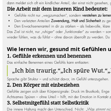
dann meldet sich oft ein kindlicher Anteil, der einst nicht gesehen,
Die Arbeit mit dem inneren Kind bedeutet:
Gefühle nicht nur „wegzumachen“, sondern 
verstehen zu lerne
Den verletzten Anteilen 
Zuwendung, Halt und Sicherheit
 zu g
Den Erwachsenenanteil in dir zu stärken – als liebevolle, klare 
Das Ziel ist nicht, nur „ruhiger“ oder „funktionaler“ zu werden – so
wieder fühlen, was du fühlst – ohne davon überrollt zu werden. Du le
Wie lernen wir, gesund mit Gefühlen
1. Gefühle erkennen und benennen
Das einfache Benennen eines Gefühls kann entlasten:
„Ich bin traurig.“„Ich spüre Wut.“
Sprache gibt Struktur – und schützt davor, im Gefühl unterzugehen.
2. Den Körper mit einbeziehen
Gefühle zeigen sich über Körpersignale: Druck im Brustkorb, Enge i
Achtsames Spüren – ohne Urteil – hilft, mit der Emotion in Kontakt z
3. Selbstmitgefühl statt Selbstkritik
Die innere Haltung macht den Unterschied. Nicht: 
„Was stimmt nich