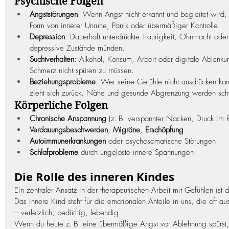
Psychische Folgen
Angststörungen
: Wenn Angst nicht erkannt und begleitet wird, ä
Form von innerer Unruhe, Panik oder übermäßiger Kontrolle.
Depression
: Dauerhaft unterdrückte Traurigkeit, Ohnmacht ode
depressive Zustände münden.
Suchtverhalten
: Alkohol, Konsum, Arbeit oder digitale Ablenku
Schmerz nicht spüren zu müssen.
Beziehungsprobleme
: Wer seine Gefühle nicht ausdrücken kann,
zieht sich zurück. Nähe und gesunde Abgrenzung werden sch
Körperliche Folgen
Chronische Anspannung
 (z. B. verspannter Nacken, Druck im B
Verdauungsbeschwerden
, 
Migräne
, 
Erschöpfung
Autoimmunerkrankungen
 oder psychosomatische Störungen
Schlafprobleme
 durch ungelöste innere Spannungen
Die Rolle des inneren Kindes
Ein zentraler Ansatz in der therapeutischen Arbeit mit Gefühlen ist d
Das innere Kind steht für die emotionalen Anteile in uns, die oft 
– verletzlich, bedürftig, lebendig.
Wenn du heute z. B. eine übermäßige Angst vor Ablehnung spürst, ob