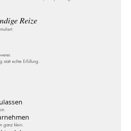
ndige Reize
muliert:
hwerer.
 statt echte Erfüllung.
zulassen
on.
ahrnehmen
n ganz klein.