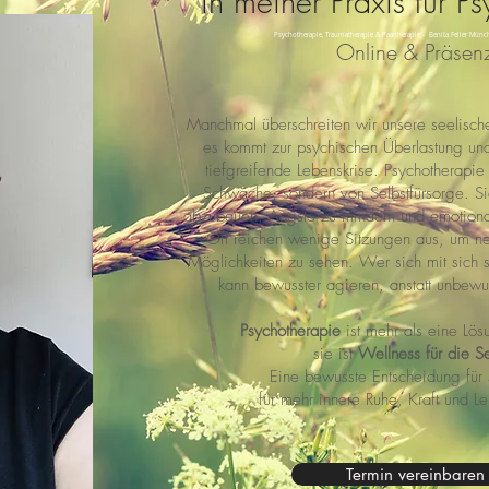
in meiner Praxis für Ps
Psychotherapie, Traumatherapie & Paartherapie - Benita Feller Mün
Online & Präsen
Manchmal überschreiten wir unsere seelisch
es kommt zur psychischen Überlastung und
tiefgreifende Lebenskrise. Psychotherapie
Schwäche, sondern von Selbstfürsorge. Sie
abzubauen, Ängste zu mindern und emotiona
Oft reichen wenige Sitzungen aus, um ne
Möglichkeiten zu sehen.
Wer sich mit sich s
kann bewusster agieren, anstatt unbew
Psychotherapie
ist mehr als eine Lös
sie ist
Wellness für die S
Eine bewusste Entscheidung für 
für mehr innere Ruhe, Kraft und Le
Termin vereinbaren