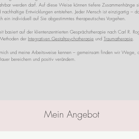
fahrbar werden darf. Auf
diese Weise können tiefere Zusammenhänge si
 nachhaltige Entwicklungen entstehen.
Jeder Mensch ist einzigartig – d
ch ein individuell auf Sie abgestimmtes therapeutisches Vorgehen.
t basiert auf der klientenzentrierten Gesprächstherapie nach Carl R. R
 Methoden der
Integrativen Gestaltpsychotherapie
und
Traumatherapie
.
 mich und meine Arbeitsweise kennen – gemeinsam finden wir Wege, d
auer bereichern und positiv verändern.
Mein Angebot
Mein Angebot