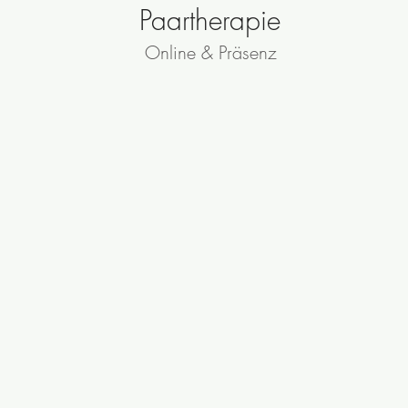
Paartherapie
Online & Präsenz
Ständiger Streit? Bedrückendes
Schweigen? Eine Affäre?
Gemeinsam einsam?
In der Paartherapie oder
Eheberatung begleite ich Paare
dabei, schwierige Lebenssituationen
zu bewältigen, wieder miteinander
ins Gespräch zu kommen und
Klarheit über ihre Beziehung zu
gewinnen. Gemeinsam arbeiten wir
daran, Konflikte zu verstehen,
Missverständnisse zu lösen und
positive Veränderungen für eine
erfüllte Partnerschaft zu gestalten.