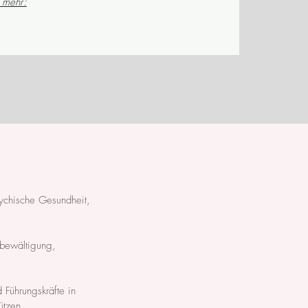
 mehr:
sychische Gesundheit,
ssbewältigung,
 Führungskräfte in
ützen.