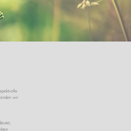
spektvolle
rbinden wir
deutet,
ekten