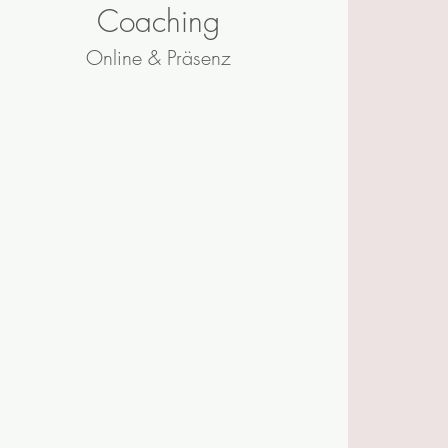
Coaching
Online & Präsenz
Manchmal braucht es keine
Therapie, sondern eine klar
begleitende Unterstützung von
außen. Ein neutraler Blick kann
helfen, die eigenen Stärken, Ziele
und Handlungsspielräume wieder
deutlicher zu erkennen.
Coaching unterstützt Sie dabei,
Orientierung zu gewinnen,
Entscheidungen zu treffen und
Veränderungen aktiv zu gestalten.
Ob beruflich oder privat –
gemeinsam arbeiten wir daran,
Klarheit zu schaffen, Perspektiven
zu erweitern und neue Wege zu