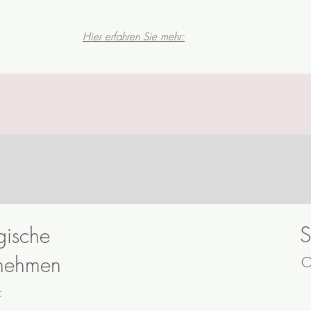
Hier erfahren Sie mehr:
S
gische
rnehmen
O
z