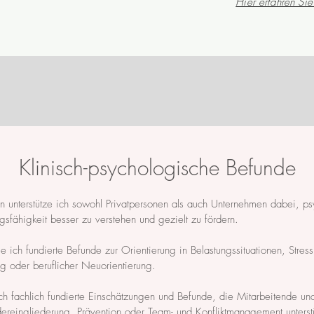
Hier erfahren Sie
Klinisch-psychologische Befunde
in unterstütze ich sowohl Privatpersonen als auch Unternehmen dabei, p
ngsfähigkeit besser zu verstehen und gezielt zu fördern.
le ich fundierte Befunde zur Orientierung in Belastungssituationen, Stre
ng oder beruflicher Neuorientierung.
ch fachlich fundierte Einschätzungen und Befunde, die Mitarbeitende und
ereingliederung, Prävention oder Team- und Konfliktmanagement unterst