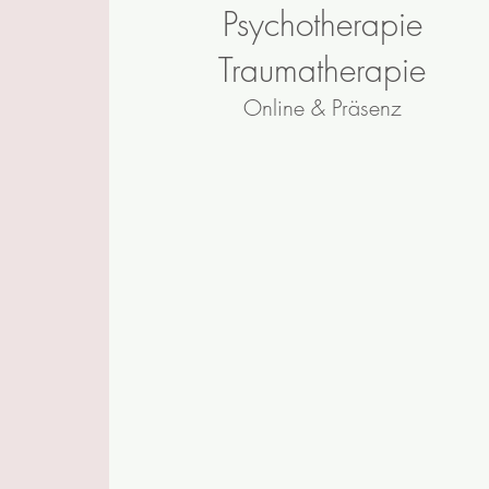
Psychotherapie
Traumatherapie
Online & Präsenz
Wenn wir durch Überlastung,
Konflikte oder Lebenskrisen an unsere
seelischen Grenzen geraten, kann das
zu psychischen oder psycho-
somatischen Beschwerden führen.
In der Therapie biete ich Ihnen einen
geschützten Raum, um Belastungen zu
verstehen, Ressourcen zu stärken und
neue Perspektiven zu entwickeln. Ich
arbeite ganzheitlich, verbinde
Vergangenheit, Gegenwart und das
System, in dem Sie leben, und
begleite Sie zu mehr Balance,
Klarheit und innerer Stärke.