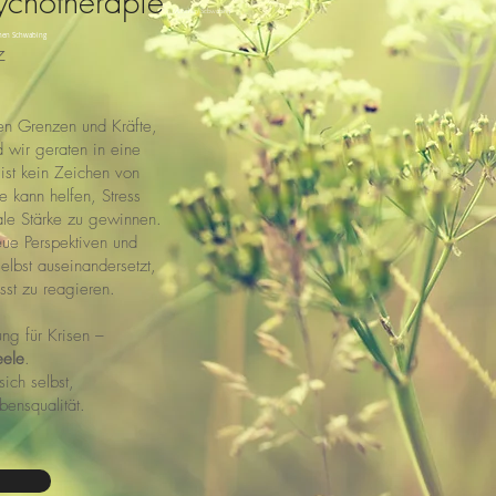
ychotherapie
in München Scbwabing
chen Schwabing
z
en Grenzen und Kräfte,
 wir geraten in eine
 ist kein Zeichen von
 kann helfen, Stress
le Stärke zu gewinnen.
ue Perspektiven und
elbst auseinandersetzt,
usst zu reagieren.
ung für Krisen –
eele
.
sich selbs
t,
bensqualität.