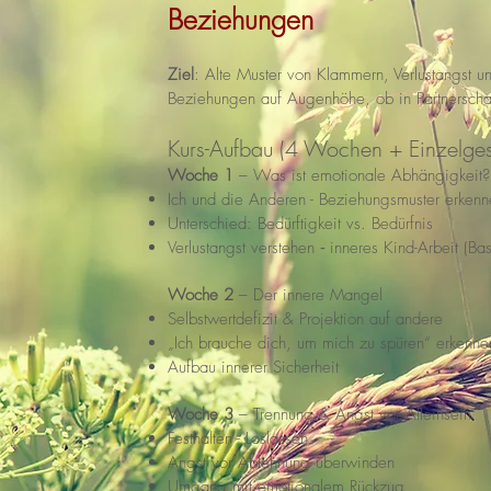
Beziehungen
Ziel
: Alte Muster von Klammern, Verlustangst u
Beziehungen auf Augenhöhe, ob in Partnerschaf
Kurs-Aufbau (4 Wochen + Einzelge
Woche 1
– Was ist emotionale Abhängigkeit?
Ich und die Anderen - Beziehungsmuster erkenn
Unterschied: Bedürftigkeit vs. Bedürfnis
-
Verlustangst verstehen
inneres Kind-Arbeit (Bas
Woche 2
– Der innere Mangel
Selbstwertdefizit & Projektion auf andere
„Ich brauche dich, um mich zu spüren“ erkenne
Aufbau innerer Sicherheit
Woche 3
– Trennung & Angst vor Alleinsein
Festhalten - Loslassen
Angst vor Ablehnung überwinden
Umgang mit emotionalem Rückzug