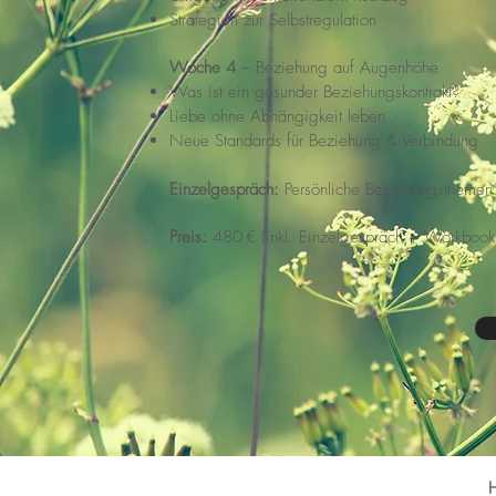
Strategien zur Selbstregulation
Woche 4
– Beziehung auf Augenhöhe
Was ist ein gesunder Beziehungskontrakt?
Liebe ohne Abhängigkeit leben
Neue Standards für Beziehung & Verbindung
Einzelgespräch:
Persönliche Beziehungsthemen 
Preis:
480 € (inkl. Einzelgespräch + Workbook