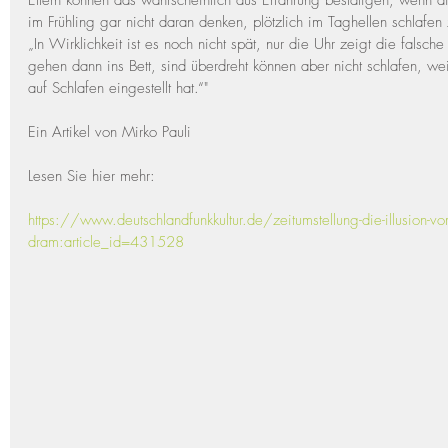
Eltern können das wahrscheinlich aus Erfahrung bestätigen, wenn d
im Frühling gar nicht daran denken, plötzlich im Taghellen schlaf
„In Wirklichkeit ist es noch nicht spät, nur die Uhr zeigt die falsch
gehen dann ins Bett, sind überdreht können aber nicht schlafen, wei
auf Schlafen eingestellt hat.“"
Ein Artikel von Mirko Pauli
Lesen Sie hier mehr:
https://www.deutschlandfunkkultur.de/zeitumstellung-die-illusion
dram:article_id=431528