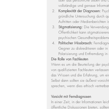
über das persönliche Leben und d
vollständige und genaue Informati
Komplexität der Diagnosen:
 Psyc
gründliche Untersuchung durch qua
Auftritten oder Medienberichten i
Stigmatisierung:
 Die Verwendung 
Öffentlichkeit kann stigmatisiere
psychischen Gesundheitsprobleme
Politischer Missbrauch:
 Ferndiagn
Gegner zu diskreditieren oder in 
Polarisierung und Entfremdung in 
Die Rolle von Fachleuten
Wenn es um die Beurteilung der psych
von qualifizierten Fachleuten verlass
das Wissen und die Erfahrung, um eine
Selbst dann sollten sie äußerst vorsic
sprechen, wenn dies ethisch vertretbar 
Vorsicht mit Ferndiagnosen
In einer Zeit, in der Informationen lei
öffentliche Diskussionen bieten, sollt