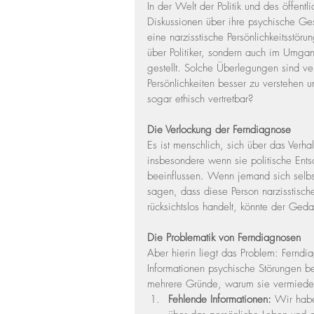
In der Welt der Politik und des öffent
Diskussionen über ihre psychische Ge
eine narzisstische Persönlichkeitsstöru
über Politiker, sondern auch im Umga
gestellt. Solche Überlegungen sind ve
Persönlichkeiten besser zu verstehen u
sogar ethisch vertretbar?
Die Verlockung der Ferndiagnose
Es ist menschlich, sich über das Verh
insbesondere wenn sie politische Ent
beeinflussen. Wenn jemand sich selbs
sagen, dass diese Person narzisstisc
rücksichtslos handelt, könnte der Ge
Die Problematik von Ferndiagnosen
Aber hierin liegt das Problem: Fernd
Informationen psychische Störungen be
mehrere Gründe, warum sie vermieden
Fehlende Informationen:
 Wir habe