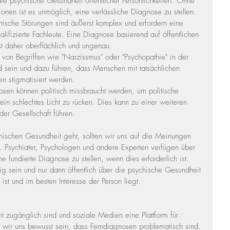
ie psychische Gesundheit öffentlicher Persönlichkeiten. Ohne 
onen ist es unmöglich, eine verlässliche Diagnose zu stellen.
hische Störungen sind äußerst komplex und erfordern eine 
lifizierte Fachleute. Eine Diagnose basierend auf öffentlichen 
st daher oberflächlich und ungenau.
von Begriffen wie "Narzissmus" oder "Psychopathie" in der 
nd sein und dazu führen, dass Menschen mit tatsächlichen 
n stigmatisiert werden.
osen können politisch missbraucht werden, um politische 
ein schlechtes Licht zu rücken. Dies kann zu einer weiteren 
der Gesellschaft führen.
ischen Gesundheit geht, sollten wir uns auf die Meinungen 
en. Psychiater, Psychologen und andere Experten verfügen über 
 fundierte Diagnose zu stellen, wenn dies erforderlich ist. 
htig sein und nur dann öffentlich über die psychische Gesundheit 
ist und im besten Interesse der Person liegt.
cht zugänglich sind und soziale Medien eine Plattform für 
en wir uns bewusst sein, dass Ferndiagnosen problematisch sind. 