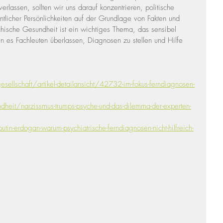
verlassen, sollten wir uns darauf konzentrieren, politische 
ntlicher Persönlichkeiten auf der Grundlage von Fakten und 
hische Gesundheit ist ein wichtiges Thema, das sensibel 
en es Fachleuten überlassen, Diagnosen zu stellen und Hilfe 
ellschaft/artikel-detailansicht/42732-im-fokus-ferndiagnosen-
eit/narzissmus-trumps-psyche-und-das-dilemma-der-experten-
tin-erdogan-warum-psychiatrische-ferndiagnosen-nicht-hilfreich-