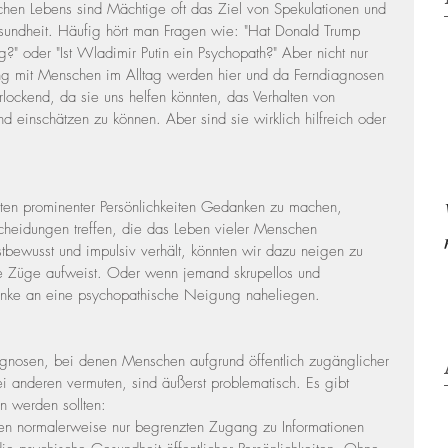
lichen Lebens sind Mächtige oft das Ziel von Spekulationen und 
sundheit. Häufig hört man Fragen wie: "Hat Donald Trump 
ng?" oder "Ist Wladimir Putin ein Psychopath?" Aber nicht nur 
ng mit Menschen im Alltag werden hier und da Ferndiagnosen 
rlockend, da sie uns helfen könnten, das Verhalten von 
nd einschätzen zu können. Aber sind sie wirklich hilfreich oder 
alten prominenter Persönlichkeiten Gedanken zu machen, 
scheidungen treffen, die das Leben vieler Menschen 
tbewusst und impulsiv verhält, könnten wir dazu neigen zu 
he Züge aufweist. Oder wenn jemand skrupellos und 
danke an eine psychopathische Neigung naheliegen.
iagnosen, bei denen Menschen aufgrund öffentlich zugänglicher 
i anderen vermuten, sind äußerst problematisch. Es gibt 
 werden sollten:
n normalerweise nur begrenzten Zugang zu Informationen 