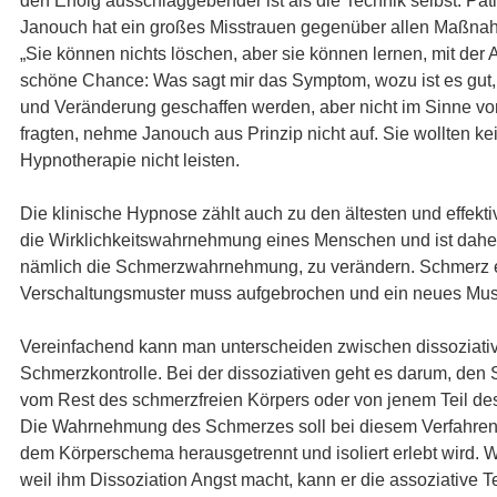
den Erfolg ausschlaggebender ist als die Technik selbst. Pati
Janouch hat ein großes Misstrauen gegenüber allen Maßnahm
„Sie können nichts löschen, aber sie können lernen, mit der
schöne Chance: Was sagt mir das Symptom, wozu ist es gut,
und Veränderung geschaffen werden, aber nicht im Sinne vo
fragten, nehme Janouch aus Prinzip nicht auf. Sie wollten k
Hypnotherapie nicht leisten.
Die klinische Hypnose zählt auch zu den ältesten und effekt
die Wirklichkeitswahrnehmung eines Menschen und ist daher
nämlich die Schmerzwahrnehmung, zu verändern. Schmerz en
Verschaltungsmuster muss aufgebrochen und ein neues Mus
Vereinfachend kann man unterscheiden zwischen dissoziativ
Schmerzkontrolle. Bei der dissoziativen geht es darum, den
vom Rest des schmerzfreien Körpers oder von jenem Teil des
Die Wahrnehmung des Schmerzes soll bei diesem Verfahren s
dem Körperschema herausgetrennt und isoliert erlebt wird. We
weil ihm Dissoziation Angst macht, kann er die assoziative Te