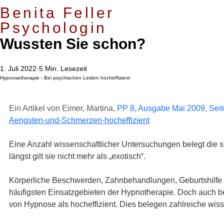
Psychotherapie, Traumatherapie, Paartherapie in München Schwabing
Benita Feller
Psychologin
Wussten Sie schon?
1. Juli 2022
5 Min. Lesezeit
Hypnosetherapie - Bei psychischen Leiden hocheffizient
Ein Artikel von 
Eimer, Martina
, 
PP 8, Ausgabe Mai 2009, Seit
Aengsten-und-Schmerzen-hocheffizient
Eine Anzahl wissenschaftlicher Untersuchungen belegt die 
längst gilt sie nicht mehr als „exotisch“.
Körperliche Beschwerden, Zahnbehandlungen, Geburtshilfe
häufigsten Einsatzgebieten der Hypnotherapie. Doch auch be
von Hypnose als hocheffizient. Dies belegen zahlreiche wis