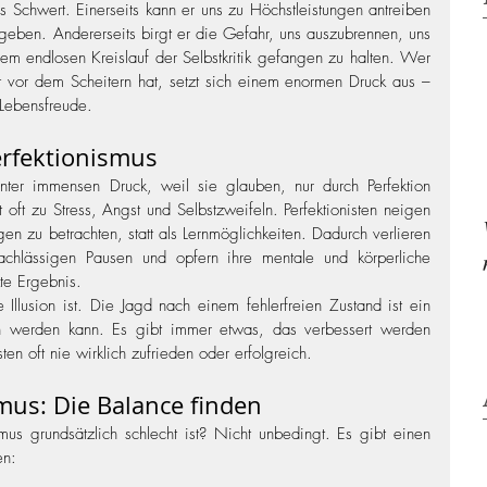
s Schwert. Einerseits kann er uns zu Höchstleistungen antreiben 
geben. Andererseits birgt er die Gefahr, uns auszubrennen, uns 
m endlosen Kreislauf der Selbstkritik gefangen zu halten. Wer 
t vor dem Scheitern hat, setzt sich einem enormen Druck aus – 
Lebensfreude.
erfektionismus
nter immensen Druck, weil sie glauben, nur durch Perfektion 
 oft zu Stress, Angst und Selbstzweifeln. Perfektionisten neigen 
en zu betrachten, statt als Lernmöglichkeiten. Dadurch verlieren 
achlässigen Pausen und opfern ihre mentale und körperliche 
te Ergebnis.
 Illusion ist. Die Jagd nach einem fehlerfreien Zustand ist ein 
 werden kann. Es gibt immer etwas, das verbessert werden 
sten oft nie wirklich zufrieden oder erfolgreich.
mus: Die Balance finden
us grundsätzlich schlecht ist? Nicht unbedingt. Es gibt einen 
en: