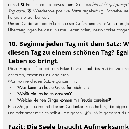
denkst.🔄 Formuliere sie bewusst um: Statt 
"Ich bin nicht gut genug"
Tag dazu."
🌟 Wiederhole positive Sätze regelmäßig: Schreibe sie a
hänge sie sichtbar auf.
Unsere Gedanken beeinflussen unser Gefühl und unser Verhalten. Je 
Überzeugungen bewusst in unser Leben holen, desto stärker prägen 
10. Beginne jeden Tag mit dem Satz: W
diesen Tag zu einem schönen Tag? Egal
Leben so bringt. 
Diese Frage hilft dabei, den Fokus bewusst auf das Positive zu len
gestalten, anstatt nur zu reagieren.
Man könnte diesen Satz ergänzen mit:
"Was kann ich heute Gutes für mich tun?"
"Wofür bin ich heute dankbar?"
"Welche kleinen Dinge können mir Freude bereiten?"
Eine Morgenroutine mit diesem Gedanken kann helfen, die eigene 
und achtsamer mit sich selbst umzugehen. 🌿✨ Wie gestaltest du 
Fazit: Die Seele braucht Aufmerksamk