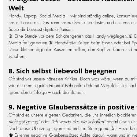
Welt
Handy, Laptop, Social Media – wir sind ständig online, konsumier
uns mit anderen. Das kann unsere Seele überlasten und uns von u
Setze dir bewusst digitale Pausen:
📵 Eine Stunde vor dem Schlafengehen das Handy weglegen.📵 
Media frei gestalten.📵 Handyfreie Zeiten beim Essen oder bei S
Diese kleinen digitalen Auszeiten helfen, den Kopf zu klären und m
schaffen.
8. Sich selbst liebevoll begegnen
Oft sind wir unsere härtesten Kritiker. Doch was wäre, wenn du mit di
wie mit einem guten Freund? Behandle dich mit Mitgefühl, sei nach
feiere deine Erfolge – auch die kleinen.
9. Negative Glaubenssätze in positiv
Oft sind es unsere eigenen Gedanken, die uns innerlich blockieren
nicht gut genug"
 oder 
"Ich werde das nie schaffen"
 beeinflussen uns
Doch diese Überzeugungen sind nicht in Stein gemeißelt – sie kö
🧠 Erkenne negative Glaubenssätze: Achte darauf, wann und in wel