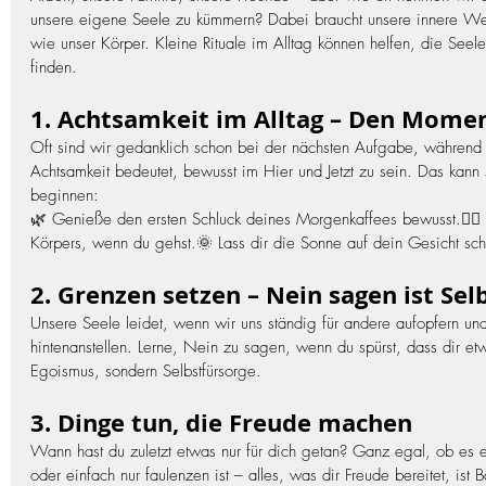
unsere eigene Seele zu kümmern? Dabei braucht unsere innere We
wie unser Körper. Kleine Rituale im Alltag können helfen, die Seel
finden.
1. Achtsamkeit im Alltag – Den Mome
Oft sind wir gedanklich schon bei der nächsten Aufgabe, während w
Achtsamkeit bedeutet, bewusst im Hier und Jetzt zu sein. Das kann
beginnen:
🌿 Genieße den ersten Schluck deines Morgenkaffees bewusst.🚶‍♂
Körpers, wenn du gehst.🌞 Lass dir die Sonne auf dein Gesicht sch
2. Grenzen setzen – Nein sagen ist Sel
Unsere Seele leidet, wenn wir uns ständig für andere aufopfern un
hintenanstellen. Lerne, Nein zu sagen, wenn du spürst, dass dir etwa
Egoismus, sondern Selbstfürsorge.
3. Dinge tun, die Freude machen
Wann hast du zuletzt etwas nur für dich getan? Ganz egal, ob es e
oder einfach nur faulenzen ist – alles, was dir Freude bereitet, ist 