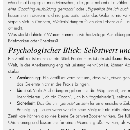
Manchmal begegnet man Menschen, die ganz nebenbei erzählen:
eine Coaching-Ausbildung gemacht“
 oder 
„Eigentlich bin ich auc
haben sie in diesem Feld nie gearbeitet oder das Gelernte nie wirk
stapeln sich in Ordnern, Weiterbildungen füllen den Lebenslauf – a
oft nicht.
Was steckt dahinter? Warum sammeln wir heutzutage Ausbildunge
Briefmarken oder Sneakers?
Psychologischer Blick: Selbstwert und
Ein Zertifikat ist mehr als ein Stück Papier – es ist ein 
sichtbarer B
Welt, in der Anerkennung eng mit Leistung verknüpft ist, können Abs
stärken.
Anerkennung:
 Ein Zertifikat vermittelt uns, dass wir „etwas g
das Gelernte nicht in die Praxis bringen.
Identität:
 Viele Ausbildungen geben uns die Möglichkeit, uns m
identifizieren („Ich bin Coach“, „Ich bin Yogalehrerin“), selbst
Sicherheit:
 Das Gefühl, 
gerüstet zu sein
 für eine unsichere Zuk
Beruhigung – auch wenn wir die neue Fähigkeit nie aktiv eins
Zertifikate können also wie kleine Selbstwert-Booster wirken. Sie fü
Orientierung und lassen uns für einen Moment größer wirken, als wi