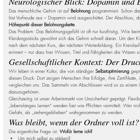
Neurologischer Blick: Dopamin und 
Das menschliche Gehirn ist auf 
Belohnung
 programmiert. Schon da
löst Vorfreude aus – Dopamin wird ausgeschüttet. Der Abschluss, das
Höhepunkt dieser Belohnungskette
.
Das Problem: Das Belohnungsgefühl ist oft nur kurzfristig. Wie be
Kleidungsstücks gewöhnt sich das Gehirn schnell daran. Um den Ki
nach dem nächsten Kurs, der nächsten Weiterbildung. Ein Kreislauf
erinnert – nur dass hier Wissen, Titel und Fähigkeiten die Waren s
Gesellschaftlicher Kontext: Der Druc
Wir leben in einer Kultur, die von ständiger 
Selbstoptimierung
 gepr
diesen Druck: Dort zeigen Menschen ihre Erfolge, ihre Zertifikate, i
vergleichen uns. Das Sammeln von Abschlüssen wird so zu einem Mi
dazuzugehören.
Gleichzeitig ist unser Arbeitsmarkt von Unsicherheit geprägt. Flexib
„lebenslanges Lernen“ werden fast wie Pflichten vermittelt. Wer nic
Gefahr, als „stehengeblieben“ wahrgenommen zu werden.
Was bleibt, wenn der Ordner voll ist?
Die eigentliche Frage ist: 
Wofür lerne ich?
Um mich selbst zu stärken?