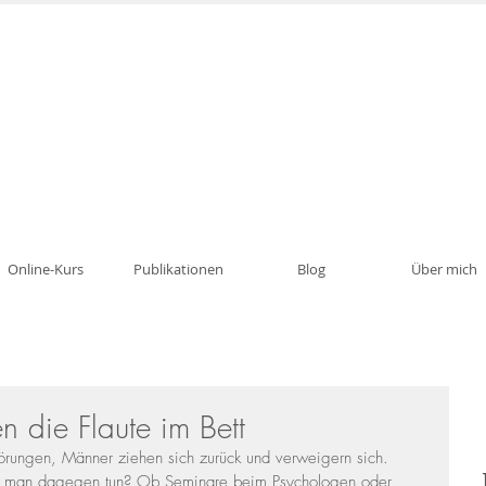
Psychotherapie, Traumatherapie, Paartherapie i
Online-Kurs
Publikationen
Blog
Über mich
n die Flaute im Bett
törungen, Männer ziehen sich zurück und verweigern sich. 
n man dagegen tun? Ob Seminare beim Psychologen oder 