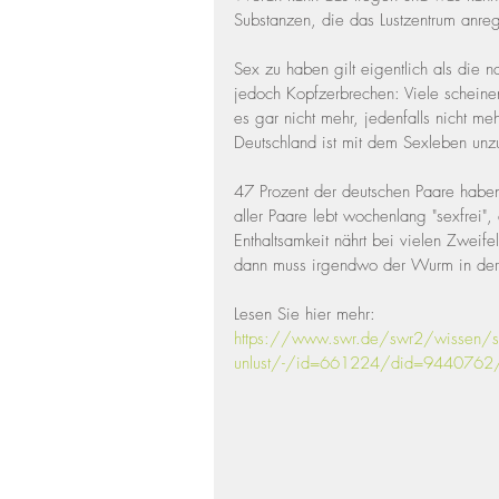
Substanzen, die das Lustzentrum anreg
Sex zu haben gilt eigentlich als die n
jedoch Kopfzerbrechen: Viele scheine
es gar nicht mehr, jedenfalls nicht meh
Deutschland ist mit dem Sexleben unz
47 Prozent der deutschen Paare haben 
aller Paare lebt wochenlang "sexfrei"
Enthaltsamkeit nährt bei vielen Zweife
dann muss irgendwo der Wurm in der 
Lesen Sie hier mehr: 
https://www.swr.de/swr2/wissen/se
unlust/-/id=661224/did=9440762