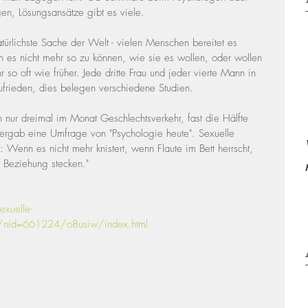
en, Lösungsansätze gibt es viele.
atürlichste Sache der Welt - vielen Menschen bereitet es 
n es nicht mehr so zu können, wie sie es wollen, oder wollen 
r so oft wie früher. Jede dritte Frau und jeder vierte Mann in 
ufrieden, dies belegen verschiedene Studien.
nur dreimal im Monat Geschlechtsverkehr, fast die Hälfte 
, ergab eine Umfrage von "Psychologie heute". Sexuelle 
l: Wenn es nicht mehr knistert, wenn Flaute im Bett herrscht, 
Beziehung stecken."
xuelle-
/nid=661224/o8usiw/index.html