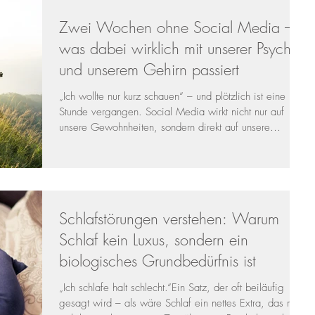
eine neue innere Haltung lauten: „Konflikt, k
Zwei Wochen ohne Social Media –
was dabei wirklich mit unserer Psyche
und unserem Gehirn passiert
„Ich wollte nur kurz schauen“ – und plötzlich ist eine
Stunde vergangen. Social Media wirkt nicht nur auf
unsere Gewohnheiten, sondern direkt auf unsere
Gehirnstruktur, Aufmerksamkeitssysteme und
Stressregulation . Ein zweiwöchiger Verzicht ist deshalb
nicht nur eine mentale Pause, sondern ein kleines
neuronales Reset-Experiment . Social Media und das
Dopamin-System Jeder neue Post, jede Nachricht, jeder
Schlafstörungen verstehen: Warum
Like ist eine kleine Unvorhersehbarkeit. Und genau
darauf reagiert unser
Schlaf kein Luxus, sondern ein
biologisches Grundbedürfnis ist
„Ich schlafe halt schlecht.“Ein Satz, der oft beiläufig
gesagt wird – als wäre Schlaf ein nettes Extra, das man