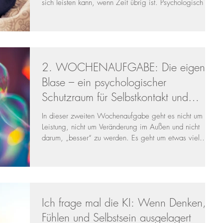
sich leisten kann, wenn Zeit übrig ist. Psychologisch und
neurologisch betrachtet ist das jedoch ein gefährlicher
Irrtum. Schlaf ist kein Pausenmodus. Schlaf ist aktive
Hochleistungsarbeit des Körpers und des Gehirns . Wer
dauerhaft schlecht schläft, lebt nicht nur müder – sondern
greift tief in seine emotionale Stabilität, Denkfähigkeit
2. WOCHENAUFGABE: Die eigene
und körperliche Gesundheit e
Blase – ein psychologischer
Schutzraum für Selbstkontakt und
innere Klarheit
In dieser zweiten Wochenaufgabe geht es nicht um
Leistung, nicht um Veränderung im Außen und nicht
darum, „besser“ zu werden. Es geht um etwas viel
Ursprünglicheres: Selbstwahrnehmung, Abgrenzung und
innere Sicherheit . Drei Grundlagen psychischer
Gesundheit, die im Alltag oft verloren gehen. Die
Aufgabe ist einfach – und gleichzeitig
tiefgreifend:Stellen Sie sich vor, Sie bewegen sich
Ich frage mal die KI: Wenn Denken,
durch Ihr Leben in einer Blase , wie in einer
Seifenblase. Transparent, weich, schützend. D
Fühlen und Selbstsein ausgelagert