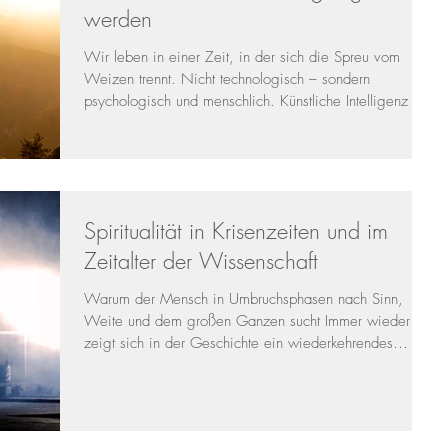
werden
Wir leben in einer Zeit, in der sich die Spreu vom
Weizen trennt. Nicht technologisch – sondern
psychologisch und menschlich. Künstliche Intelligenz ist
nicht das eigentliche Thema. Das eigentliche Thema ist
der Mensch und seine Bereitschaft, Verantwortung für
sein inneres Erleben und seine Weiterentwicklung
abzugeben. Immer mehr Menschen fragen die KI
alles:Welches Outfit soll ich tragen? Wie plane ich
Spiritualität in Krisenzeiten und im
meinen Garten? Soll ich bei meinem Mann bleiben?
Was ist das für ein Typ
Zeitalter der Wissenschaft
Warum der Mensch in Umbruchsphasen nach Sinn,
Weite und dem großen Ganzen sucht Immer wieder
zeigt sich in der Geschichte ein wiederkehrendes
Muster: In Zeiten großer Krisen wenden sich Menschen
verstärkt der Spiritualität zu. Dieses Phänomen ist weder
neu noch zufällig. Es ist eine zutiefst menschliche
Reaktion auf Unsicherheit, Kontrollverlust und existentielle