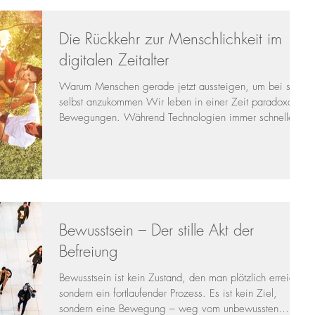
Erschütterung. Gleichzeitig erleben wir heute eine
bemerkenswerte Verbindung zwischen Spiritualität und
moderner W
Die Rückkehr zur Menschlichkeit im
digitalen Zeitalter
Warum Menschen gerade jetzt aussteigen, um bei sich
selbst anzukommen Wir leben in einer Zeit paradoxaler
Bewegungen. Während Technologien immer schneller,
effizienter und allgegenwärtiger werden, vollzieht sich
gleichzeitig eine stille Gegenbewegung: Immer mehr
Menschen wenden sich bewusst der Menschlichkeit zu.
Sie verlassen Großkonzerne trotz sicherer
Spitzenpositionen, reduzieren Einkommen gegen
Lebensqualität, ziehen aus Städten aufs Land, arbeiten
mit Menschen, Kindern,
Bewusstsein – Der stille Akt der
Befreiung
Bewusstsein ist kein Zustand, den man plötzlich erreicht,
sondern ein fortlaufender Prozess. Es ist kein Ziel,
sondern eine Bewegung – weg vom unbewussten