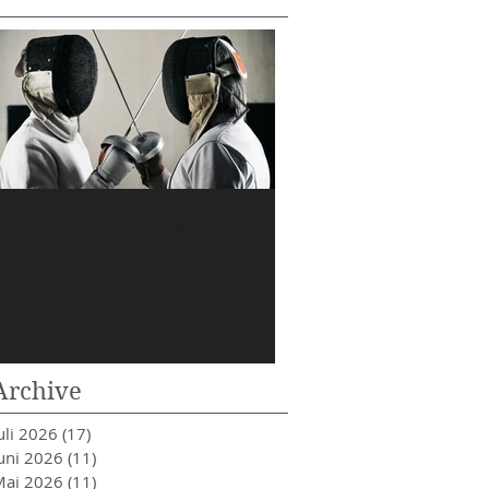
Warum fühlt sich mein
Wenn Sie nicht mehr 
Partner wegen jeder
was Sie eigentlich wol
Kleinigkeit sofort
angegriffen?
Archive
uli 2026
(17)
17 Beiträge
uni 2026
(11)
11 Beiträge
Mai 2026
(11)
11 Beiträge