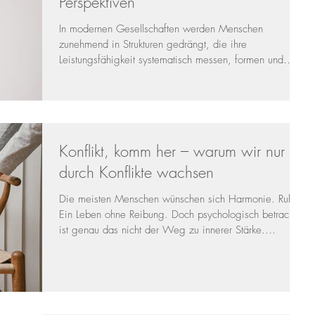
Perspektiven
In modernen Gesellschaften werden Menschen
zunehmend in Strukturen gedrängt, die ihre
Leistungsfähigkeit systematisch messen, formen und
kontrollieren. Besonders problematisch ist ein Muster,
das sich in vielen Bereichen von Schule über Beruf bis
hin zu sozialen Medien zeigt: Individuen werden
zunächst unterdrückt oder gebrochen, dann wieder
aufgebaut – häufig durch gezieltes Lob, das
Konflikt, komm her – warum wir nur
ausschließlich an Leistung gekoppelt ist. Diese
Vorgehensweise hat tiefgreifende Auswirkunge
durch Konflikte wachsen
Die meisten Menschen wünschen sich Harmonie. Ruhe.
Ein Leben ohne Reibung. Doch psychologisch betrachtet
ist genau das nicht der Weg zu innerer Stärke.
Entwicklung passiert nicht in der Komfortzone, sondern
dort, wo etwas in uns oder zwischen uns in Spannung
gerät. Ein Konflikt ist kein Fehler im System.Ein Konflikt
ist das System, das sich weiterentwickeln will. Statt also
zu denken „Bloß kein Streit, bloß kein Problem“ , könnte