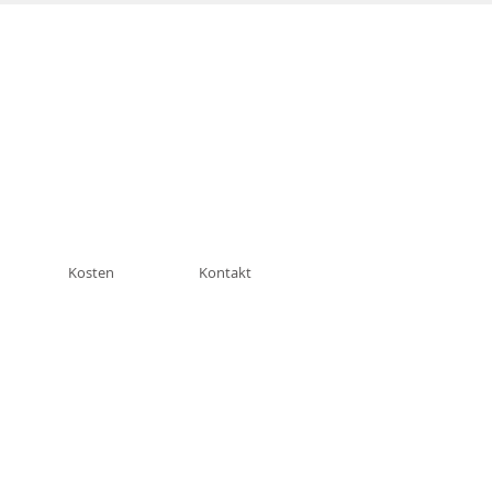
n München Schwabing
Kosten
Kontakt