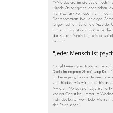
""Wie das Gehirn die Seele macht" - s
Nicole Strüber geschrieben haben. Ma
nichts zu tun - wohl aber viel mit dem
Der renommierte Neurobiologe Gerhard 
lange Tradition: Schon die Ärzte der G
immer mit kognitiven Einbußen einherg
der Seele in Verbindung bringe, sei als
herum."
"Jeder Mensch ist psyc
"Es gibt einen ganz typischen Bereich,
Seele im engeren Sinne", sagt Roth. "D
für Bewegung, für das Denken - aber ni
verschieden, wie wir gemeinhin anne
"Wie ein Mensch sich psychisch entwic
vor der Geburt los - immer im Wechse
individuellen Umwelt. Jeder Mensch ist
des Psychischen."