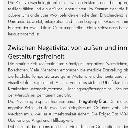
Die Positive Psychologie erforscht, welche Faktoren dazu beitrage
resilient fühlen und ein erfülltes Leben führen. Im Zentrum steht die E
äußere Umstände über Wohlbefinden entscheiden. Entscheidend is
Umstände bewertet, interpretiert und ihnen begegnet. Gedanken un
Erleben der Welt. Diese Gestaltungsfreiheit bleibt selbst dann be
herausfordernd ist.
Zwischen Negativität von außen und inn
Gestaltungsfreiheit
Die heutige Zeit konfrontiert uns ständig mit negativen Nachrichten
Botschaften. Viele Menschen empfinden die mediale Darstellung als ü
die farbliche Temperaturanzeige in Wetterkarten, die heute bereit
visuell Gefahr signalisiert. Ähnlich verhält es sich mit Überfokussie
Krankheiten, Mangelsymptome, Nahrungsergänzungsmittel, Schutzstr
der Mensch sei permanent bedroht.
Die Psychologie spricht hier von einem 
Negativity Bias
. Der mensch
negative Reize, da sie evolutionsbiologisch mit Gefahren verbund
Mechanismus, weil er Aufmerksamkeit sichert. Die Folge: Das Weltb
Überlastung, Angst und Hilflosigkeit.
Dabei zeigt die Lebensgeschichte vieler früherer Generationen, da