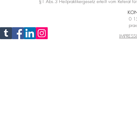
§1 Abs.3 Heilpraktikergesetz
erteilt vom Referat 
KON
0 1
prax
IMPRES