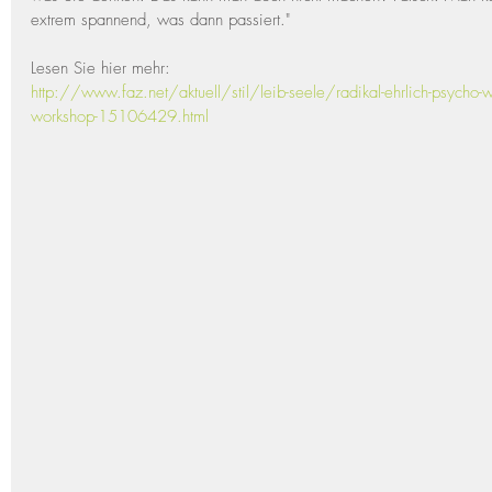
extrem spannend, was dann passiert."
Lesen Sie hier mehr: 
http://www.faz.net/aktuell/stil/leib-seele/radikal-ehrlich-psycho-
workshop-15106429.html