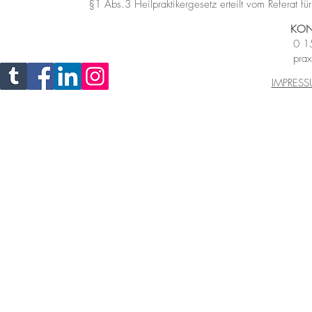
§1 Abs.3 Heilpraktikergesetz
erteilt vom Referat 
KON
0 1
prax
IMPRES