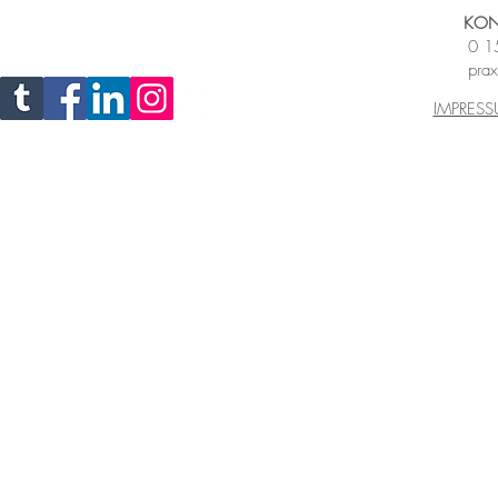
KON
0 1
prax
IMPRES