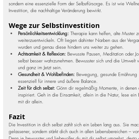
sondern eine essenzielle Form der Selbstfürsorge. Es ist wie Wellne
Investition, die nachhaltige Veränderung bewirkt.
Wege zur Selbstinvestition
Persönlichkeitsentwicklung:
 Therapie kann helfen, alte Muster 
weiterzuentwickeln. Oft liegen dahinter Narben aus der Vergan
wurden und genau diese hindern uns weiter zu gehen. 
Achtsamkeit & Reflexion:
 Bewusste Pausen, Meditation oder Jou
selbst besser wahrzunehmen. Bewusster sich und die Umwelt w
und ganz im Jetzt sein. 
Gesundheit & Wohlbefinden:
 Bewegung, gesunde Ernährung 
essenziell für innere und äußere Balance.
Zeit für dich selbst:
 Gönn dir regelmäßig Momente, in denen du 
inspiriert. Geh in die Einsamkeit, allein in die Natur, lese ei
mit dir allein.
Fazit
Die Investition in dich selbst zahlt sich ein Leben lang aus. Sie mach
gelassener, sondern stärkt dich auch in allen Lebensbereichen – vo
Denn je bewusster und liebevoller du mit dir selbst umgehst, desto e