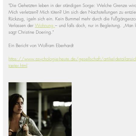
"Die Gehetzten leben in der ständigen Sorge: Welche Grenze wird 
Mich verletzen? Mich töten? Um sich den Nachstellungen zu entzie
Rückzug, igeln sich ein. Kein Bummel mehr durch die Fußgängerzo
Verlassen der 
Wohnung 
– und falls doch, nur in Begleitung. „Man 
sagt Christine Doering."
Ein Bericht von Wolfram Eberhardt
https://www.psychologie-heute.de/gesellschaft/artikel-detailansic
taeter.html