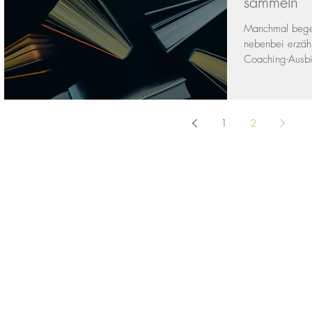
sammeln
Manchmal bege
nebenbei erzäh
1
2